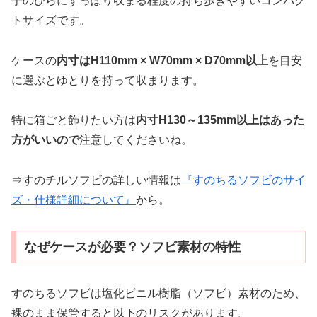
手のひらにすっぽり収まる程度の持ち歩きやすいコンパク
トサイズです。
ケースの
内寸はH110mm × W70mm × D70mm以上
を目安
に選ぶとゆとりを持って収まります。
特に箱ごと飾りたい方は
内寸H130～135mm以上はあった
方がいいので
注意してくださいね。
⇒すのチルソフビの詳しい情報は
『すのちるソフビのサイ
ズ・仕様詳細について』
から。
なぜケースが必要？ソフビ素材の特性
すのちるソフビは塩化ビニル樹脂（ソフビ）素材のため、
裸のまま保管すると以下のリスクがあります。